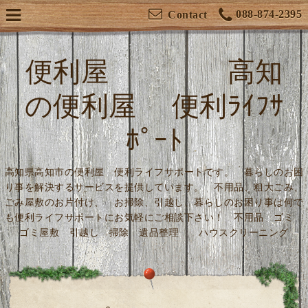
088-874-2395
Contact
便利屋 高知
の便利屋 便利ﾗｲﾌｻ
ﾎﾟｰﾄ
高知県高知市の便利屋 便利ライフサポートです。 暮らしのお困
り事を解決するサービスを提供しています。 不用品、粗大ごみ、
ごみ屋敷のお片付け、 お掃除、引越し、暮らしのお困り事は何で
も便利ライフサポートにお気軽にご相談下さい！ 不用品 ゴミ
ゴミ屋敷 引越し 掃除 遺品整理 ハウスクリーニング