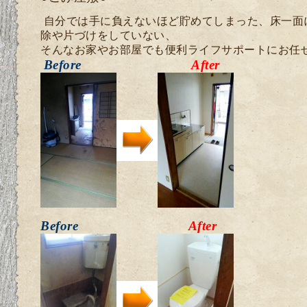
自分では手に負えないほど貯めてしまった、床一面
除や片づけをしていない、
そんなお家やお部屋でも便利ライフサポートにお任
Before
After
Before
After