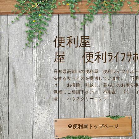
便利屋 
屋 便利ﾗｲﾌｻﾎ
高知県高知市の便利屋 便利ライフサポー
決するサービスを提供しています。 不用
け、 お掃除、引越し、暮らしのお困り事
気軽にご相談下さい！ 不用品 ゴミ ゴ
理 ハウスクリーニング
💎便利屋トップページ