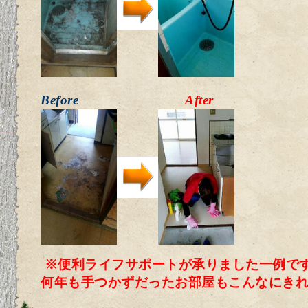
Before
After
※便利ライフサポートが承りました一例で
何年も手つかずだったお部屋もこんなにき