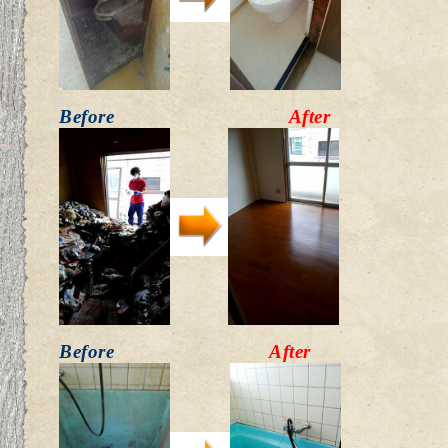
Before
After
Before
After