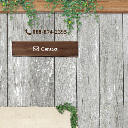
088-874-2395
Contact