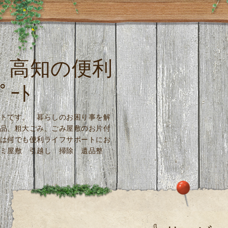
高知の便利
ﾟｰﾄ
トです。 暮らしのお困り事を解
品、粗大ごみ、ごみ屋敷のお片付
は何でも便利ライフサポートにお
ミ屋敷 引越し 掃除 遺品整